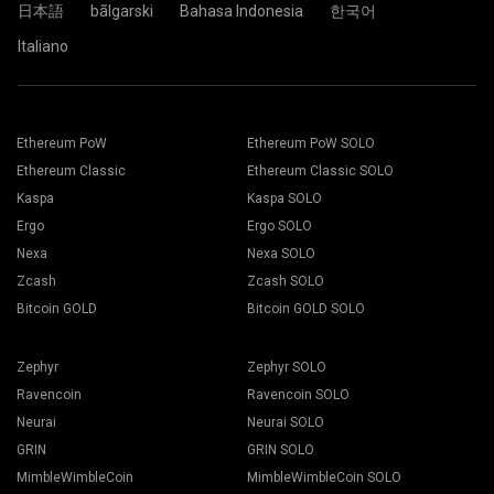
日本語
bãlgarski
Bahasa Indonesia
한국어
Italiano
Cüzdan adresinizi Address alanına yapıştırın ve aşağıdaki
Uygun madencilik yazılımını seçin. Önerilen madencilik
Name alanına adını yazın. Create düğmesine basın.
yazılımı "
Nasıl başlatılır
" sayfasında bulunabilir. Kaydet
2Miners madencilik havuzunu seçin. Açılır pencere
butonuna basın.
görüntülendiğinde size en yakın sunucu konumunu seçin.
Çalışanlar sekmesine gidin.
EU, Avrupa için varsayılan konumdur.
Madencilik teçhizatlarınızı seçin ve Madencilik butonuna
basın.
Ethereum PoW
Ethereum PoW SOLO
Ethereum Classic
Ethereum Classic SOLO
Kaspa
Kaspa SOLO
Ergo
Ergo SOLO
Nexa
Nexa SOLO
Zcash
Zcash SOLO
Açılır listeden Cüzdanınızı, Coin'inizi ve Madencinizi seçin.
Bitcoin GOLD
Bitcoin GOLD SOLO
Zephyr
Zephyr SOLO
Ravencoin
Ravencoin SOLO
Madenciliği başlatmak için Tümüne uygula butonuna basın.
Neurai
Neurai SOLO
GRIN
GRIN SOLO
MimbleWimbleCoin
MimbleWimbleCoin SOLO