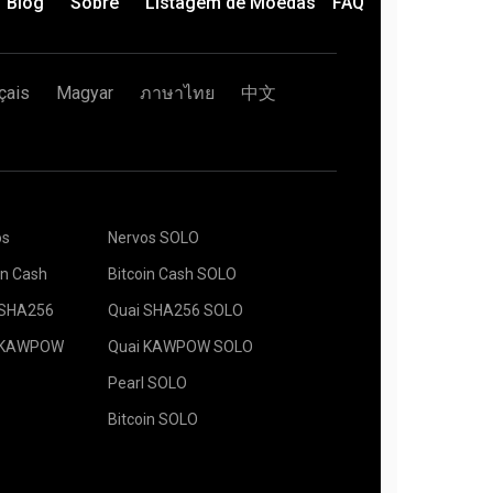
Blog
Sobre
Listagem de Moedas
FAQ
ar.
 é enviada para a plataforma de mineração e o
r é iniciado de maneira automática.
sua plataforma de mineração está minerando no
çais
Magyar
ภาษาไทย
中文
ua carteira no campo Endereço e digite o nome
baixo. Pressione o botão Criar.
os
Nervos SOLO
neração 2Miners. Quando o pop-up aparecer,
e mineração apropriado. O software de
servidor mais próximo a você. O local padrão para
do pode ser encontrado na página "
Como
in Cash
Bitcoin Cash SOLO
botão Salvar.
lhadores.
 SHA256
Quai SHA256 SOLO
formas de mineração e pressione o botão Mining.
 KAWPOW
Quai KAWPOW SOLO
Pearl SOLO
Bitcoin SOLO