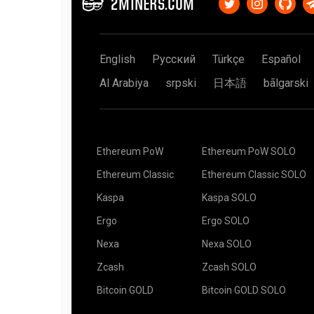
2MINERS.COM
de 100% significa que o pool não teve sorte.
inteiro, mas a questão não muda.
Adicione stratum+ssl:// antes do nome do host d
Digamos que você tenha uma placa de vídeo e s
kawpowminer -U -P stratum+tls://YOUR_ADDRES
Vimos 600%, 800% ou até 1500% de sorte. Isso p
plataforma de mineração de
6 GPU
, isso é equiv
pudéssemos fazer.
XMR-Stak (Monero)
ele, seis dados. Você joga cada dado uma vez e te
English
Русский
Türkçe
Español
É altamente recomendável que você leia este art
Use "use_tls": parâmetro verdadeiro, por exempl
Aparentemente, seu amigo tem muito mais (seis
Sorte de Mineração?
(Em inglês) que descreve o 
{
de conseguir seis, mas isso não significa que voc
Al Arabiya
srpski
日本語
bãlgarski
"pool_list": [
Mineração por 5 (algumas) horas. Nenhuma reco
Suponhamos que a recompensa por um bloco seja
{
seu amigo e encontrar o bloco juntos, e dividir o
"pool_address": "xmr.2miners.com:12222",
— você recebe $10, e a parte dele é $60.
"wallet_address": "YOUR_ADDRESS",
Ou você pode pesquisar o bloco por conta própria
"rig_id": "RIG_ID",
para o bloco encontrado. No mundo perfeito, lev
Ethereum PoW
Ethereum PoW SOLO
"pool_password": "x",
do que se você cooperasse com seu amigo, mas 
"use_nicehash": false,
Ethereum Classic
Ethereum Classic SOLO
"use_tls": true,
Leia o artigo completo
Pools de Mineração Solo -
"tls_fingerprint": "",
inglês)
Kaspa
Kaspa SOLO
"pool_weight": 1
O bot de monitoramento de telegrama também es
}
Ergo
Ergo SOLO
Pool2MinersBot
],
"currency": "monero"
Nexa
Nexa SOLO
}
Existem aplicativos de terceiros para iOS e And
Zcash
Zcash SOLO
Se você não souber o que é a conexão SSL e como
plataformas que funcionam no 2Miners:
configurações padrão.
Bitcoin GOLD
Bitcoin GOLD SOLO
CoinDash
Ethereum Mining Monitor