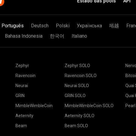
Estado das pools
API
Clique no botão Aplic
o grupo SSL, por exemplo
A configuração agora
eu amigo tenha uma
S.RIG_ID:16060
oderia acontecer e nada que
processo para minera
alente a você ter um dado e
Está tudo pronto e 
nta obter seis.
Português
Deutsch
Polski
Українська
㗂越
Fran
igo
O que é Mineração e
2Miners pool.
o
Clique no Pool.
 vezes mais) oportunidades
que é sorte em detalhes.
ê não pode ganhar.
Bahasa Indonesia
한국어
Italiano
mpensa recebida.
 $70. Você pode se unir ao
s ganhos de uma forma justa
Cole o endereço da s
 e obter todos os US $70
dele no campo Nome a
aria sete vezes mais tempo
Zephyr
Zephyr SOLO
Nerv
Escolha o pool de mi
Escolha o software d
nosso mundo não é ideal.
selecione o local do 
mineração recomenda
Ravencoin
Ravencoin SOLO
Bitco
a Europa é a UE.
iniciar
". Pressione o 
 Como Catch Your Luck
(em
Vá para a guia Traba
Neurai
Neurai SOLO
Quai
Selecione suas plata
tá disponível:
GRIN
GRIN SOLO
Quai
MimbleWimbleCoin
MimbleWimbleCoin SOLO
Pearl
roid que podem monitorar
Aeternity
Aeternity SOLO
 configurá-la, use as
Beam
Beam SOLO