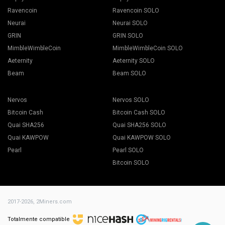
Ravencoin
Ravencoin SOLO
Neurai
Neurai SOLO
GRIN
GRIN SOLO
Presione el botón "Apply to all" para comenzar a minar.
MimbleWimbleCoin
MimbleWimbleCoin SOLO
Aeternity
Aeternity SOLO
Beam
Beam SOLO
Nervos
Nervos SOLO
Bitcoin Cash
Bitcoin Cash SOLO
Quai SHA256
Quai SHA256 SOLO
Elija el software de minería apropiado. El software de
Quai KAWPOW
Quai KAWPOW SOLO
minería recomendado se puede encontrar en la página
"
Cómo comenzar
". Para BEAM recomendamos Gminer.
Pearl
Pearl SOLO
Nombra tu hoja de vuelo. Presione el botón Crear hoja de
Bitcoin SOLO
vuelo.
2017-2026,
2Miners.com
Totalmente compatible
Vaya a la pestaña Trabajadores.