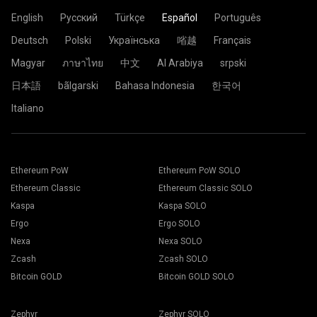
letras, números y símbolos en inglés "-" y "_". Podrías dejarlo
Password: x
donde se encuentra. Si duda sobre esto, seleccione el
letras, números y símbolos en inglés "-" y "_". Podrías dejarlo
vacío.
English
Русский
Türkçe
Español
Português
servidor EU (Europa).
vacío.
Pegue la dirección de su billetera en el campo Wallet.
Password: x
Deutsch
Polski
Українська
㗂越
Français
Password: x
Seleccione el botón Aplicar.
La configuración ahora es enviada al rig y el proceso de
Magyar
ภาษาไทย
中文
Al Arabiya
srpski
minado comenzará automáticamente.
Ya todo está listo y su rig se encuentra minando en el
日本語
bãlgarski
Bahasa Indonesia
한국어
grupo 2Miners.
Italiano
Pegue la dirección de su billetera en el campo Dirección y
Elija el software de minería deseado. La recomendación
escriba su nombre en el campo Nombre a continuación.
sobre cuál elegir la puede encontrar en la página "
Cómo
Presione el botón Crear.
Ethereum PoW
Ethereum PoW SOLO
comenzar
". Presione el botón Save.
Elija el grupo minero 2Miners. Cuando aparezca la ventana
Diríjase a la solapa Workers.
Ethereum Classic
Ethereum Classic SOLO
emergente, seleccione la ubicación del servidor más
Seleccione sus rigs y presione el botón Mining.
cercana. La ubicación predeterminada para Europa es la
Kaspa
Kaspa SOLO
UE.
Ergo
Ergo SOLO
Nexa
Nexa SOLO
Zcash
Zcash SOLO
Bitcoin GOLD
Bitcoin GOLD SOLO
Seleccione su billetera, Moneda, y minero de la lista
desplegable.
Zephyr
Zephyr SOLO