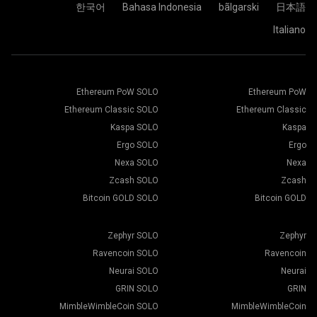
كل شيء جاهز تماماً، وجهاز التعدين الخاص بك، يقوم بالتعدين في
한국어
Bahasa Indonesia
bãlgarski
日本語
مجمع 2Miners.
الصق عنوان محفظتك في حقل العنوان واكتب اسمها في حقل
Italiano
اختر برنامج التعدين المناسب. يمكن العثور على برنامج التعدين
الاسم أدناه. اضغط على زر إنشاء.
الموصى به، من خلال صفحة "
كيف أبدأ
". اضغط على زر حفظ.
اختر مجمع التعدين 2Miners،عندما تظهر النافذة المنبثقة، حدد
انتقل إلى علامة التبويب "العمال".
أقرب خادم إليك. الموقع الافتراضي لأوروبا هو الاتحاد الأوروبي.
حدد أجهزة التعدين واضغط على زر التعدين.
Ethereum PoW SOLO
Ethereum PoW
Ethereum Classic SOLO
Ethereum Classic
Kaspa SOLO
Kaspa
Ergo SOLO
Ergo
اختر المحفظة، والعملة، والمُعدن من أسفل القائمة.
Nexa SOLO
Nexa
Zcash SOLO
Zcash
Bitcoin GOLD SOLO
Bitcoin GOLD
اضغط على زر تطبيق على الكل لبدء التعدين.
Zephyr SOLO
Zephyr
Ravencoin SOLO
Ravencoin
Neurai SOLO
Neurai
GRIN SOLO
GRIN
MimbleWimbleCoin SOLO
MimbleWimbleCoin