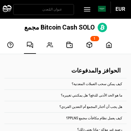
EUR
Bitcoin Cash SOLO مجمع
1
الحوافز والمدفوعات
كيف يمكن سحب العملات المعدنية؟
ما هو الحد الأدنى للدفع؟ هل يمكنني تغييره؟
تتم معالجة المدفوعات تلقائيًا كل ساعتين. للحصول على الأرباح، يجب أن
تصل إلى الحد المسموح له للدفع، بالنسبة لمعظم العملات، يمكنك تعيينها
هل يجب أن أختار المجمع أم التعدين الفردي؟
في علامة التبويب "إعدادات الحساب".
من خلال الصفحة الرئيسية، يظهر الحد الأدنى للدفع لكل مجموعة عملات.
ما هو الحد الأدنى للدفع؟ هل يمكنني تغييره؟
على سبيل المثال، بالنسبة لمجمع تعدين Ethereum Classic، يكون الحد
كيف يعمل نظام مكافآت مجمع PPLNS؟
اختر تجمعاُ بشكل افتراضي.
الأدنى للدفع هو 0.1 ETC.
لا يجوز دفع أي مكافآت متراكمة عن طريق عنوان عملة مشفرة معين، إلا إلى
انتقل إلى الفردي فقط في حالة ما إذا كان لديك ما يكفي من قوة التجزئة،
هذا العنوان المحدد. كما لا يمكن دمج أرصدة المحفظة.
رصيد غير مؤكد - ماذا يعني ذلك؟
وكنتَ على دراية بعمل التعدين الفردي.