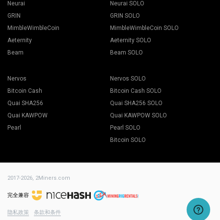
Neurai
Neurai SOLO
GRIN
GRIN SOLO
MimbleWimbleCoin
MimbleWimbleCoin SOLO
Aeternity
Aeternity SOLO
Beam
Beam SOLO
Nervos
Nervos SOLO
Bitcoin Cash
Bitcoin Cash SOLO
Quai SHA256
Quai SHA256 SOLO
Quai KAWPOW
Quai KAWPOW SOLO
Pearl
Pearl SOLO
Bitcoin SOLO
2017-2026,
2Miners.com
完全兼容
隐私政策
条款和条件