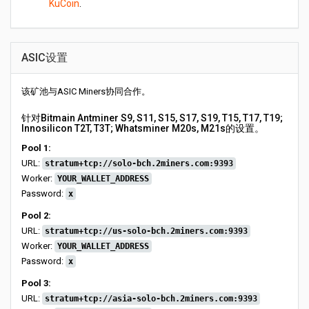
KuCoin
.
ASIC设置
该矿池与ASIC Miners协同合作。
针对Bitmain Antminer S9, S11, S15, S17, S19, T15, T17, T19;
Innosilicon T2T, T3T; Whatsminer M20s, M21s的设置。
Pool 1:
URL:
stratum+tcp://solo-bch.2miners.com:9393
Worker:
YOUR_WALLET_ADDRESS
Password:
x
Pool 2:
URL:
stratum+tcp://us-solo-bch.2miners.com:9393
Worker:
YOUR_WALLET_ADDRESS
Password:
x
Pool 3:
URL:
stratum+tcp://asia-solo-bch.2miners.com:9393