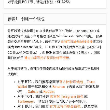
对于挖掘 BCH 币，请选择算法：SHA256
步骤1 - 创建一个钱包
您可以通过比特币 (BTC) 接收付款至“bc..”地址，Toncoin (TON) 或
通过比特币现金 (BCH) 接收付款至“bitcoincash:..”和“q..”地址。 如果
您在交易所获得“1..”地址，请使用官方
比特币现金地址转换器
将其转
换为“bitcoincash:..”格式。 BTC 和 TON 的支付费用低廉（分别不到
0.2 美元和 0.02 美元），而 BCH 的支付完全免费（0 美元）。阅读
我们的帖子
通过山寨币挖矿获得比特币报酬
。
对于每种硬币，您可以使用桌面或移动钱包或在加密货币交易所生
成地址。
对于 BTC，我们推荐桌面版
官方比特币钱包
，
Trust
Wallet
用于移动和交换
Binance
（选择比特币隔离见证
链），
Gate.io
或
KuCoin
.
对于 TON，我们推荐
官方的 Telegram 钱包
或
Tonkeeper
。 请始终使用以 "UQ.." 开头的地址。
对于 BCH，我们推荐
官方比特币现金钱包
，以及交换