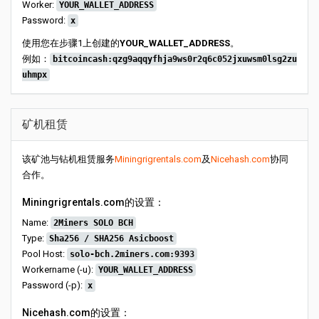
Worker:
YOUR_WALLET_ADDRESS
Password:
x
使用您在步骤1上创建的
YOUR_WALLET_ADDRESS
。
例如：
bitcoincash:qzg9aqqyfhja9ws0r2q6c052jxuwsm0lsg2zu
uhmpx
矿机租赁
该矿池与钻机租赁服务
Miningrigrentals.com
及
Nicehash.com
协同
合作。
Miningrigrentals.com的设置：
Name:
2Miners SOLO BCH
Type:
Sha256 / SHA256 Asicboost
Pool Host:
solo-bch.2miners.com:9393
Workername (-u):
YOUR_WALLET_ADDRESS
Password (-p):
x
Nicehash.com的设置：