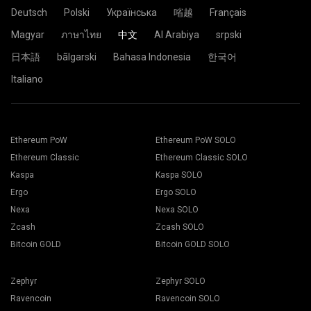
Deutsch
Polski
Українська
㗂越
Français
Magyar
ภาษาไทย
中文
Al Arabiya
srpski
日本語
bãlgarski
Bahasa Indonesia
한국어
Italiano
Ethereum PoW
Ethereum PoW SOLO
Ethereum Classic
Ethereum Classic SOLO
Kaspa
Kaspa SOLO
Ergo
Ergo SOLO
Nexa
Nexa SOLO
Zcash
Zcash SOLO
Bitcoin GOLD
Bitcoin GOLD SOLO
Zephyr
Zephyr SOLO
Ravencoin
Ravencoin SOLO