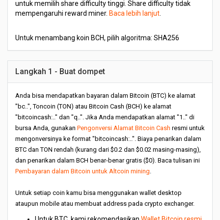
untuk memilih share difficulty tinggi. Share difficulty tidak
mempengaruhi reward miner.
Baca lebih lanjut
.
Untuk menambang koin BCH, pilih algoritma: SHA256
Langkah 1 - Buat dompet
Anda bisa mendapatkan bayaran dalam Bitcoin (BTC) ke alamat
"bc..", Toncoin (TON) atau Bitcoin Cash (BCH) ke alamat
"bitcoincash:.." dan "q..". Jika Anda mendapatkan alamat "1.." di
bursa Anda, gunakan
Pengonversi Alamat Bitcoin Cash
resmi untuk
mengonversinya ke format "bitcoincash:..". Biaya penarikan dalam
BTC dan TON rendah (kurang dari $0.2 dan $0.02 masing-masing),
dan penarikan dalam BCH benar-benar gratis ($0). Baca tulisan ini
Pembayaran dalam Bitcoin untuk Altcoin mining
.
Untuk setiap coin kamu bisa menggunakan wallet desktop
ataupun mobile atau membuat address pada crypto exchanger.
Untuk BTC, kami rekomendasikan
Wallet Bitcoin resmi