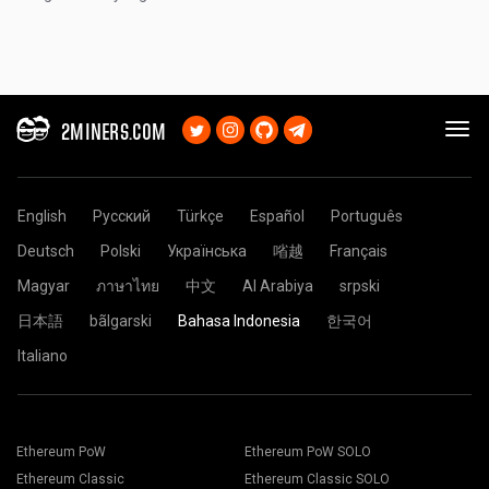
2MINERS.COM
English
Русский
Türkçe
Español
Português
Deutsch
Polski
Українська
㗂越
Français
Magyar
ภาษาไทย
中文
Al Arabiya
srpski
日本語
bãlgarski
Bahasa Indonesia
한국어
Italiano
Ethereum PoW
Ethereum PoW SOLO
Ethereum Classic
Ethereum Classic SOLO