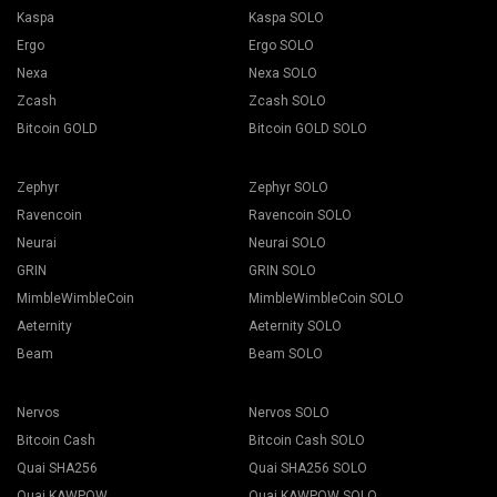
Kaspa
Kaspa SOLO
Ergo
Ergo SOLO
Nexa
Nexa SOLO
Zcash
Zcash SOLO
Bitcoin GOLD
Bitcoin GOLD SOLO
Zephyr
Zephyr SOLO
Ravencoin
Ravencoin SOLO
Neurai
Neurai SOLO
GRIN
GRIN SOLO
MimbleWimbleCoin
MimbleWimbleCoin SOLO
Aeternity
Aeternity SOLO
Beam
Beam SOLO
Nervos
Nervos SOLO
Bitcoin Cash
Bitcoin Cash SOLO
Quai SHA256
Quai SHA256 SOLO
Quai KAWPOW
Quai KAWPOW SOLO