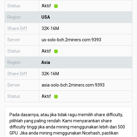
Status
Aktif
Region
USA
Share Diff
32K-16M
Server
us-solo-bch.2miners.com:9393
Status
Aktif
Region
Asia
Share Diff
32K-16M
Server
asia-solo-bch.2miners.com:9393
Status
Aktif
Pada dasarnya, atau jika tidak ragu memilih share difficulty,
pilihlah yang paling rendah. Kami menyarankan share
difficulty tinggi jika anda mining menggunakan lebih dari 500
GPU. Jika anda mining menggunakan Nicehash, pastikan