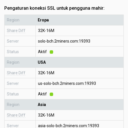
Pengaturan koneksi SSL untuk pengguna mahir:
Region
Eropa
Share Diff
32K-16M
Server
solo-bch.2miners.com:19393
Status
Aktif
Region
USA
Share Diff
32K-16M
Server
us-solo-bch.2miners.com:19393
Status
Aktif
Region
Asia
Share Diff
32K-16M
Server
asia-solo-bch.2miners.com:19393