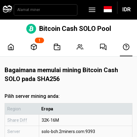
IDR
Bitcoin Cash SOLO Pool
1
Bagaimana memulai mining Bitcoin Cash
SOLO pada SHA256
Pilih server mining anda:
Region
Eropa
Share Diff
32K-16M
Server
solo-bch.2miners.com:9393