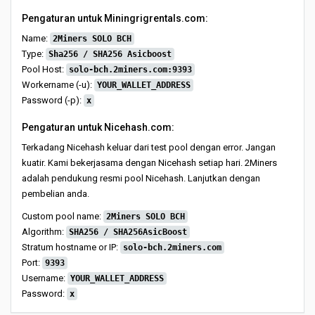
Pengaturan untuk Miningrigrentals.com:
Name:
2Miners SOLO BCH
Type:
Sha256 / SHA256 Asicboost
Pool Host:
solo-bch.2miners.com:9393
Workername (-u):
YOUR_WALLET_ADDRESS
Password (-p):
x
Pengaturan untuk Nicehash.com:
Terkadang Nicehash keluar dari test pool dengan error. Jangan
kuatir. Kami bekerjasama dengan Nicehash setiap hari. 2Miners
adalah pendukung resmi pool Nicehash. Lanjutkan dengan
pembelian anda.
Custom pool name:
2Miners SOLO BCH
Algorithm:
SHA256 / SHA256AsicBoost
Stratum hostname or IP:
solo-bch.2miners.com
Port:
9393
Username:
YOUR_WALLET_ADDRESS
Password:
x