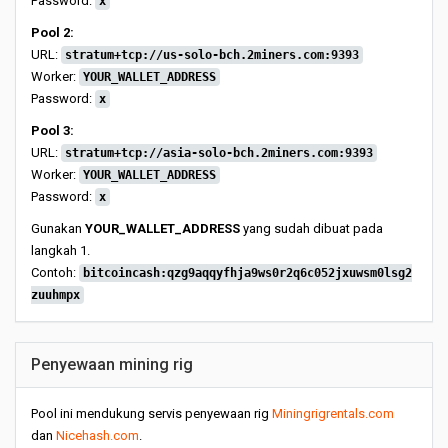
Password:
x
Pool 2:
URL:
stratum+tcp://us-solo-bch.2miners.com:9393
Worker:
YOUR_WALLET_ADDRESS
Password:
x
Pool 3:
URL:
stratum+tcp://asia-solo-bch.2miners.com:9393
Worker:
YOUR_WALLET_ADDRESS
Password:
x
Gunakan
YOUR_WALLET_ADDRESS
yang sudah dibuat pada
langkah 1.
Contoh:
bitcoincash:qzg9aqqyfhja9ws0r2q6c052jxuwsm0lsg2
zuuhmpx
Penyewaan mining rig
Pool ini mendukung servis penyewaan rig
Miningrigrentals.com
dan
Nicehash.com
.