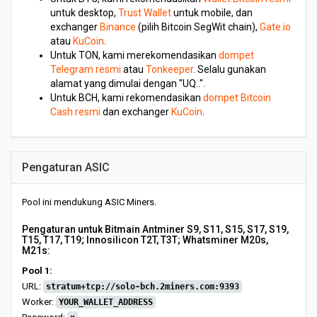
untuk desktop,
Trust Wallet
untuk mobile, dan
exchanger
Binance
(pilih Bitcoin SegWit chain),
Gate.io
atau
KuCoin
.
Untuk TON, kami merekomendasikan
dompet
Telegram resmi
atau
Tonkeeper
. Selalu gunakan
alamat yang dimulai dengan "UQ..".
Untuk BCH, kami rekomendasikan
dompet Bitcoin
Cash resmi
dan exchanger
KuCoin
.
Pengaturan ASIC
Pool ini mendukung ASIC Miners.
Pengaturan untuk Bitmain Antminer S9, S11, S15, S17, S19,
T15, T17, T19; Innosilicon T2T, T3T; Whatsminer M20s,
M21s:
Pool 1:
URL:
stratum+tcp://solo-bch.2miners.com:9393
Worker:
YOUR_WALLET_ADDRESS