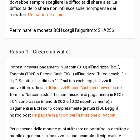
dovrebbe sempre scegliere la difficoltà di share alta. La
difficoltà dello share non influisce sulle ricompense dei
minatori.
Per saperne di più
.
Per minare la moneta BCH scegli l'algoritmo: SHA256
Passo 1 - Creare un wallet
Potresti ricevere pagamenti in Bitcoin (BTC) all'indirizzo "bc..",
Toncoin (TON) o Bitcoin Cash (BCH) all'indirizzo "bitcoincash:.." e
"q..". Se ottieni l'indirizzo "1.." sul tuo exchange, utilizza il
convertitore ufficiale
di indirizzi Bitcoin Cash per convertirlo
nel
formato "bitcoincash:..". Le commissioni di pagamento in BTC e
TON sono basse (meno di $0.2 e $0.02 rispettivamente), i
pagamenti in BCH sono completamente gratuiti ($0). Leggi il
nostro post
Fai pagare in Bitcoin per l'estrazione di Altcoin
.
Per ciascuna delle monete puoi utilizzare un portafoglio desktop o
mobile o generare un indirizzo su uno scambio di criptovalute.