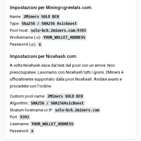
Impostazioni per Miningrigrentals.com:
Name:
2Miners SOLO BCH
Type:
Sha256 / SHA256 Asicboost
Pool Host:
solo-bch.2miners.com:9393
Workername (-u):
YOUR_WALLET_ADDRESS
Password (-p):
x
Impostazioni per Nicehash.com:
A volte Nicehash esce dal test del pool con un errore. Non
preoccupatevi. Lavoriamo con Nicehash tutti i giorni. 2Miners è
ufficialmente supportato dalla pool Nicehash. Andate avanti e
procedete con l'ordine.
Custom pool name:
2Miners SOLO BCH
Algorithm:
SHA256 / SHA256AsicBoost
Stratum hostname or IP:
solo-bch.2miners.com
Port:
9393
Username:
YOUR_WALLET_ADDRESS
Password:
x