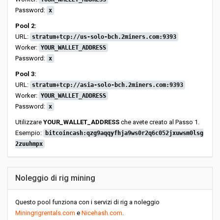
Password:
x
Pool 2:
URL:
stratum+tcp://us-solo-bch.2miners.com:9393
Worker:
YOUR_WALLET_ADDRESS
Password:
x
Pool 3:
URL:
stratum+tcp://asia-solo-bch.2miners.com:9393
Worker:
YOUR_WALLET_ADDRESS
Password:
x
Utilizzare
YOUR_WALLET_ADDRESS
che avete creato al Passo 1.
Esempio:
bitcoincash:qzg9aqqyfhja9ws0r2q6c052jxuwsm0lsg
2zuuhmpx
Noleggio di rig mining
Questo pool funziona con i servizi di rig a noleggio
Miningrigrentals.com
e
Nicehash.com
.