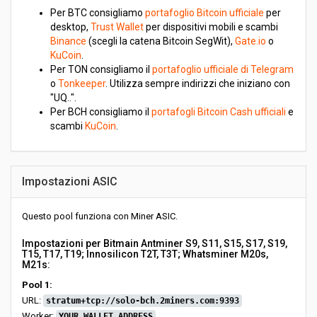
Per BTC consigliamo
portafoglio Bitcoin ufficiale
per
desktop,
Trust Wallet
per dispositivi mobili e scambi
Binance
(scegli la catena Bitcoin SegWit),
Gate.io
o
KuCoin
.
Per TON consigliamo il
portafoglio ufficiale di Telegram
o
Tonkeeper
. Utilizza sempre indirizzi che iniziano con
"UQ..".
Per BCH consigliamo il
portafogli Bitcoin Cash ufficiali
e
scambi
KuCoin
.
Impostazioni ASIC
Questo pool funziona con Miner ASIC.
Impostazioni per Bitmain Antminer S9, S11, S15, S17, S19,
T15, T17, T19; Innosilicon T2T, T3T; Whatsminer M20s,
M21s:
Pool 1:
URL:
stratum+tcp://solo-bch.2miners.com:9393
Worker:
YOUR_WALLET_ADDRESS