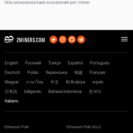
Una conoscenza base eccezionale per i miner
2MINERS.COM
English
Русский
Türkçe
Español
Português
Deutsch
Polski
Українська
㗂越
Français
Magyar
ภาษาไทย
中文
Al Arabiya
srpski
日本語
bãlgarski
Bahasa Indonesia
한국어
Italiano
Ethereum PoW
Ethereum PoW SOLO