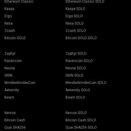
Ethereum Classic
Ethereum Classic SOLO
Kaspa
Kaspa SOLO
Ergo
Ergo SOLO
Nexa
Nexa SOLO
Zcash
Zcash SOLO
Bitcoin GOLD
Bitcoin GOLD SOLO
Zephyr
Zephyr SOLO
Ravencoin
Ravencoin SOLO
Neurai
Neurai SOLO
GRIN
GRIN SOLO
MimbleWimbleCoin
MimbleWimbleCoin SOLO
Aeternity
Aeternity SOLO
Beam
Beam SOLO
Nervos
Nervos SOLO
Bitcoin Cash
Bitcoin Cash SOLO
Quai SHA256
Quai SHA256 SOLO