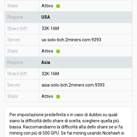
Stato
Attivo
Regione
USA
Share Diff
32K-16M
Server
us-solo-bch.2miners.com:9393
Stato
Attivo
Regione
Asia
Share Diff
32K-16M
Server
asia-solo-bch.2miners.com:9393
Stato
Attivo
Per impostazione predefinita o in caso di dubbio su quali
siano la difficoltà dello share di scelta, scegliere quella più
bassa. Raccomandiamo la difficoltà alta dello share se si fa
mining con più di 500 GPU. Se fai mining usando Nicehash si